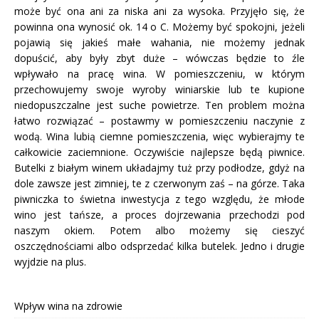
może być ona ani za niska ani za wysoka. Przyjęło się, że
powinna ona wynosić ok. 14 o C. Możemy być spokojni, jeżeli
pojawią się jakieś małe wahania, nie możemy jednak
dopuścić, aby były zbyt duże – wówczas będzie to źle
wpływało na pracę wina. W pomieszczeniu, w którym
przechowujemy swoje wyroby winiarskie lub te kupione
niedopuszczalne jest suche powietrze. Ten problem można
łatwo rozwiązać – postawmy w pomieszczeniu naczynie z
wodą. Wina lubią ciemne pomieszczenia, więc wybierajmy te
całkowicie zaciemnione. Oczywiście najlepsze będą piwnice.
Butelki z białym winem układajmy tuż przy podłodze, gdyż na
dole zawsze jest zimniej, te z czerwonym zaś – na górze. Taka
piwniczka to świetna inwestycja z tego względu, że młode
wino jest tańsze, a proces dojrzewania przechodzi pod
naszym okiem. Potem albo możemy się cieszyć
oszczędnościami albo odsprzedać kilka butelek. Jedno i drugie
wyjdzie na plus.
Wpływ wina na zdrowie