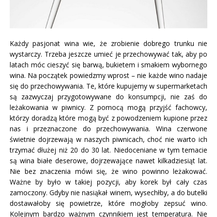
Każdy pasjonat wina wie, że zrobienie dobrego trunku nie
wystarczy. Trzeba jeszcze umieć je przechowywać tak, aby po
latach móc cieszyć się barwą, bukietem i smakiem wybornego
wina. Na początek powiedzmy wprost – nie każde wino nadaje
się do przechowywania. Te, które kupujemy w supermarketach
są zazwyczaj przygotowywane do konsumpcji, nie zaś do
leżakowania w piwnicy. Z pomocą mogą przyjść fachowcy,
którzy doradzą które mogą być z powodzeniem kupione przez
nas i przeznaczone do przechowywania. Wina czerwone
świetnie dojrzewają w naszych piwnicach, choć nie warto ich
trzymać dłużej niż 20 do 30 lat. Niedoceniane w tym temacie
są wina białe deserowe, dojrzewające nawet kilkadziesiąt lat.
Nie bez znaczenia mówi się, że wino powinno leżakować.
Ważne by było w takiej pozycji, aby korek był cały czas
zamoczony. Gdyby nie nasiąkał winem, wysechłby, a do butelki
dostawałoby się powietrze, które mogłoby zepsuć wino.
Kolejnym bardzo ważnym czynnikiem jest temperatura. Nie