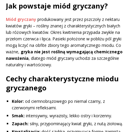
Jak powstaje miód gryczany?
Miód gryczany
produkowany jest przez pszczoły z nektaru
kwiatów gryki – rośliny znanej z charakterystycznych białych
lub różowych kwiatów. Okres kwitnienia przypada zwykle na
przełom czerwca i lipca. Pasieki położone w pobliżu pól gryki
mogą liczyć na obfite zbiory tego aromatycznego miodu. Co
ważne,
gryka nie jest rośliną wymagającą chemicznego
nawożenia
, dlatego miód gryczany uchodzi za szczególnie
naturalny i wartościowy.
Cechy charakterystyczne miodu
gryczanego
Kolor:
od ciemnobrązowego po niemal czarny, z
czerwonymi refleksami.
Smak:
intensywny, wyrazisty, lekko ostry i korzenny.
Zapach:
silny, przypominający kwiat gryki, z nutą ziołową.
Krystalizacja:
dość szybka, przyjmująca formę ziarnistą,