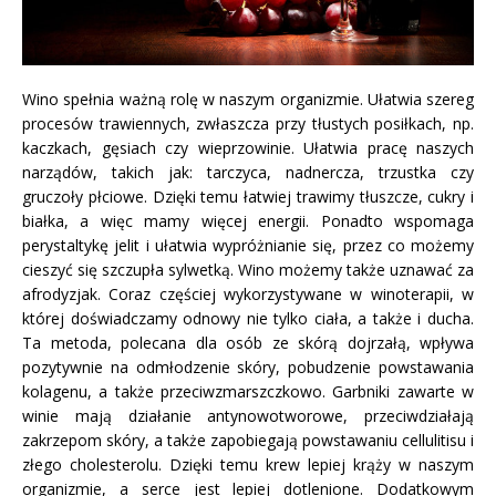
Wino spełnia ważną rolę w naszym organizmie. Ułatwia szereg
procesów trawiennych, zwłaszcza przy tłustych posiłkach, np.
kaczkach, gęsiach czy wieprzowinie. Ułatwia pracę naszych
narządów, takich jak: tarczyca, nadnercza, trzustka czy
gruczoły płciowe. Dzięki temu łatwiej trawimy tłuszcze, cukry i
białka, a więc mamy więcej energii. Ponadto wspomaga
perystaltykę jelit i ułatwia wypróżnianie się, przez co możemy
cieszyć się szczupła sylwetką. Wino możemy także uznawać za
afrodyzjak. Coraz częściej wykorzystywane w winoterapii, w
której doświadczamy odnowy nie tylko ciała, a także i ducha.
Ta metoda, polecana dla osób ze skórą dojrzałą, wpływa
pozytywnie na odmłodzenie skóry, pobudzenie powstawania
kolagenu, a także przeciwzmarszczkowo. Garbniki zawarte w
winie mają działanie antynowotworowe, przeciwdziałają
zakrzepom skóry, a także zapobiegają powstawaniu cellulitisu i
złego cholesterolu. Dzięki temu krew lepiej krąży w naszym
organizmie, a serce jest lepiej dotlenione. Dodatkowym